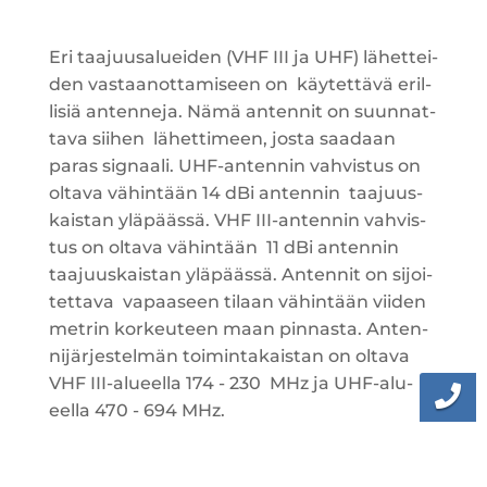
Eri taa­juusa­luei­den (
VHF
III
ja
UHF
) lähet­tei­
den vas­taa­not­ta­mi­seen on
käy­tet­tä­vä eril­
li­siä anten­ne­ja. Nämä anten­nit on suun­nat­
ta­va sii­hen
lähet­ti­meen, jos­ta saa­daan
paras sig­naa­li.
UHF-anten­nin vah­vis­tus on
olta­va vähin­tään 14 dBi anten­nin
taa­juus­
kais­tan ylä­pääs­sä.
VHF
III-anten­nin vah­vis­
tus on olta­va vähin­tään
11 dBi anten­nin
taa­juus­kais­tan ylä­pääs­sä. Anten­nit on sijoi­
tet­ta­va
vapaa­seen tilaan vähin­tään vii­den
met­rin kor­keu­teen maan pin­nas­ta.
Anten­
ni­jär­jes­tel­män toi­min­ta­kais­tan on olta­va
VHF
III-alu­eel­la 174 - 230
MHz ja UHF-alu­
eel­la 470 - 694 MHz.