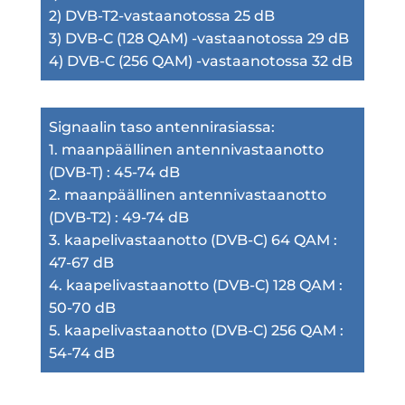
2) DVB-T2-vas­taa­no­tos­sa 25 dB
3)
DVB-C
(128
QAM
) -vas­taa­no­tos­sa 29 dB
4)
DVB-C
(256
QAM
) -vas­taa­no­tos­sa 32 dB
Sig­naa­lin taso anten­ni­ra­sias­sa:
1. maan­pääl­li­nen anten­ni­vas­taan­ot­to
(
DVB-T
) : 45-74 dB
2. maan­pääl­li­nen anten­ni­vas­taan­ot­to
(
DVB-T2
) : 49-74 dB
3. kaa­pe­li­vas­taan­ot­to (
DVB-C
) 64
QAM
:
47-67 dB
4. kaa­pe­li­vas­taan­ot­to (
DVB-C
) 128
QAM
:
50-70 dB
5. kaa­pe­li­vas­taan­ot­to (
DVB-C
) 256
QAM
:
54-74 dB