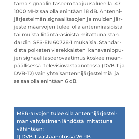
ta­ma sig­naa­lin tasoe­ro taa­juusa­lu­eel­la
47 –
1000 MHz saa olla enin­tään 18 dB.
Anten­ni­
jär­jes­tel­män sig­naa­li­ta­so­jen ja mui­den jär­
jes­tel­mä­ar­vo­jen tulee
olla anten­ni­rasiois­ta
tai muis­ta lii­tän­tä­rasiois­ta mitat­tu­na stan­
dar­din
SFS-EN
60728-1 mukai­sia. Stan­dar­
dis­ta poi­ke­ten vie­rek­käis­ten
kana­va­nip­pu­
jen sig­naa­li­ta­soe­ro­vaa­ti­mus kos­kee maan­
pääl­li­ses­sä
tele­vi­sio­vas­taa­no­tos­sa (
DVB-T
ja
DVB-T2
) vain yhtei­san­ten­ni­jär­jes­tel­miä
ja
se saa olla enin­tään 6 dB.
MER-arvo­jen tulee olla anten­ni­jär­jes­tel­
män vah­vis­ti­men läh­dös­tä
mitat­tu­na
vähin­tään:
1) DVB-T-vas­taa­no­tos­sa 26 dB