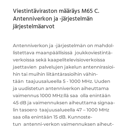
Viestintäviraston määräys
M65
C.
Antenniverkon ja -järjestelmän
järjestelmäarvot
Anten­ni­ver­kon ja -jär­jes­tel­män on mah­dol­
lis­tet­ta­va maan­pääl­li­sis­sä
jouk­ko­vies­tin­tä­
ver­kois­sa sekä kaa­pe­li­te­le­vi­sio­ver­kois­sa
jaet­ta­vien
pal­ve­lu­jen
jake­lun anten­ni­rasioi­
hin tai mui­hin lii­tän­tä­rasioi­hin vähin­
tään
taa­juusa­lu­eel­la 5 - 1000 MHz.
Uuden
ja uudis­te­tun anten­ni­ver­kon aiheut­ta­ma
vai­men­nus 1000 MHz:llä saa
olla enin­tään
45 dB ja vai­men­nuk­sen aiheut­ta­ma sig­naa­
lin tasoe­ro
taa­juusa­lu­eel­la 47 – 1000 MHz
saa olla enin­tään 15 dB. Kun­nos­te­
tun
anten­ni-ver­kon vai­men­nuk­sen aiheut­